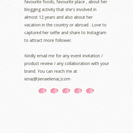
favourite foods, favourite place , about her
November 2021
(2)
blogging activity that she's involved in
October 2021
(1)
almost 12 years and also about her
September 2021
(2)
vacation in the country or abroad . Love to
August 2021
(5)
captured her selfie and share to Instagram
July 2021
(3)
June 2021
(7)
to attract more follower.
May 2021
(8)
April 2021
(8)
Kindly email me for any event invitation /
March 2021
(5)
product review / any collaboration with your
February 2021
(11)
brand. You can reach me at
January 2021
(11)
iena(@)ienaeliena(.)com
December 2020
(7)
November 2020
(5)
October 2020
(5)
September 2020
(9)
August 2020
(9)
July 2020
(7)
June 2020
(8)
May 2020
(9)