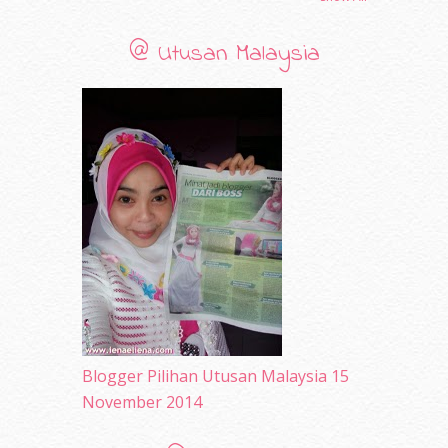
July 2010
(31)
June 2010
(32)
@ Utusan Malaysia
May 2010
(52)
April 2010
(65)
March 2010
(92)
February 2010
(89)
January 2010
(68)
December 2009
(33)
November 2009
(2)
Blogger Pilihan Utusan Malaysia 15
November 2014