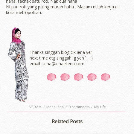
haha, taknak satu roti. Nak dua haha
Ni pun roti yang paling murah huhu . Macam ni lah kerja di
kota metropolitan.
Thanks singgah blog cik iena yer
next time dtg singgah lg yer(^_~)
email : iena@ienaeliena.com
8:39 AM
/
ienaeliena
/
0 comments
/
My Life
Related Posts