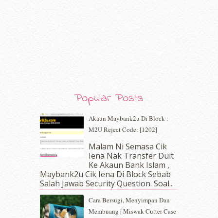
April 2020
(13)
March 2020
(8)
February 2020
(9)
January 2020
(9)
December 2019
(7)
November 2019
(7)
October 2019
(5)
September 2019
(7)
August 2019
(5)
Popular Posts
July 2019
(10)
June 2019
(2)
Akaun Maybank2u Di Block :
May 2019
(9)
M2U Reject Code: [1202]
April 2019
(5)
Malam Ni Semasa Cik
March 2019
(3)
Iena Nak Transfer Duit
February 2019
(4)
Ke Akaun Bank Islam ,
January 2019
(4)
Maybank2u Cik Iena Di Block Sebab
Salah Jawab Security Question. Soal...
December 2018
(6)
November 2018
(7)
Cara Bersugi, Menyimpan Dan
October 2018
(5)
Membuang | Miswak Cutter Case
September 2018
(4)