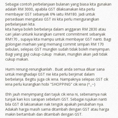
Sebagai contoh perbelanjaan bulanan yang biasa kita gunakan
adalah RM 3000, apabila GST dilaksanakan kita perlu
membayar GST sebanyak 6% iaitu RM180. Jadi untuk
persediaan mengatasi GST ini kita perlu mengurangkan
perbelanjaan kita.
kita hanya boleh berbelanja dalam anggaran RM 2830 atau
cari jalan untunk kurangkan current commitment sebanyak
RM170 , supaya kita mampu untuk membayar GST nanti. Bagi
golongan marhain yang memang commit simpan RM 170
sebulan, selepas GST mungkin sudah tidak boleh menyimpan.
Bagi yang gaji cukup-cukup makan, mungkin akan jadi tidak
cukup makan.
Hurm renung-renungkanlah . Buat anda semua diluar sana
untuk menghadapi GST nie kita perlu berjimat dalam
berbelanja. Begitu juga cik iena. Nampaknya selepas GST cik
iena perlu kurangkan hobi "SHOPPING" cik iena (^_~)
Ehh jauh menyimpang dari tajuk cik iena ni, sebenarnya nak
tunjuk kan kos sarapan sebelum GST. Sebagai rujukan nanti
bila GST di laksanakan nak tengok apakah perubahan nya.
Adakah harga masih sama ditambah dengan GST atau harga
makin bertambah dan ditambah dengan GST.