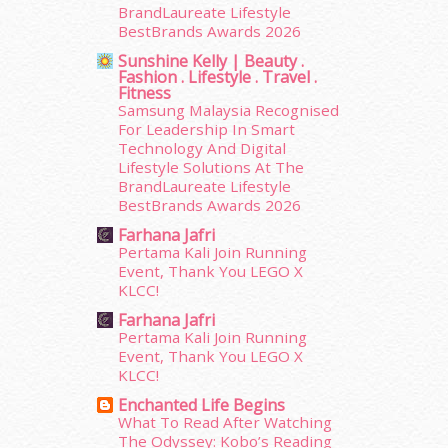
BrandLaureate Lifestyle
May 2015
(30)
BestBrands Awards 2026
April 2015
(39)
Sunshine Kelly | Beauty .
March 2015
(56)
Fashion . Lifestyle . Travel .
February 2015
(49)
Fitness
Samsung Malaysia Recognised
January 2015
(35)
For Leadership In Smart
December 2014
(23)
Technology And Digital
November 2014
(26)
Lifestyle Solutions At The
October 2014
(18)
BrandLaureate Lifestyle
September 2014
(56)
BestBrands Awards 2026
August 2014
(22)
Farhana Jafri
July 2014
(19)
Pertama Kali Join Running
Event, Thank You LEGO X
June 2014
(19)
KLCC!
May 2014
(3)
Farhana Jafri
January 2014
(2)
Pertama Kali Join Running
December 2013
(15)
Event, Thank You LEGO X
November 2013
(1)
KLCC!
July 2012
(6)
Enchanted Life Begins
June 2012
(31)
What To Read After Watching
May 2012
(87)
The Odyssey: Kobo’s Reading