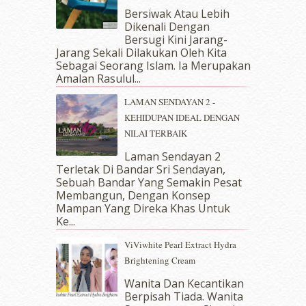
Bersiwak Atau Lebih
August 2018
(5)
Dikenali Dengan
July 2018
(4)
Bersugi Kini Jarang-
June 2018
(6)
Jarang Sekali Dilakukan Oleh Kita
May 2018
(13)
Sebagai Seorang Islam. Ia Merupakan
April 2018
(7)
Amalan Rasulul...
March 2018
(10)
LAMAN SENDAYAN 2 -
February 2018
(7)
KEHIDUPAN IDEAL DENGAN
January 2018
(13)
NILAI TERBAIK
December 2017
(12)
November 2017
(7)
Laman Sendayan 2
Terletak Di Bandar Sri Sendayan,
October 2017
(11)
Sebuah Bandar Yang Semakin Pesat
September 2017
(15)
Membangun, Dengan Konsep
August 2017
(5)
Mampan Yang Direka Khas Untuk
July 2017
(10)
Ke...
June 2017
(19)
ViViwhite Pearl Extract Hydra
May 2017
(14)
Brightening Cream
April 2017
(13)
March 2017
(14)
Wanita Dan Kecantikan
Berpisah Tiada. Wanita
February 2017
(8)