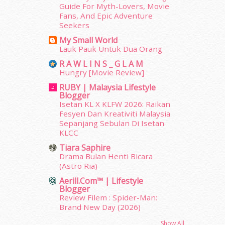
April 2012
(155)
Guide For Myth-Lovers, Movie
Fans, And Epic Adventure
March 2012
(104)
Seekers
February 2012
(10)
January 2012
(10)
My Small World
Lauk Pauk Untuk Dua Orang
December 2011
(16)
November 2011
(18)
R A W L I N S _ G L A M
Hungry [Movie Review]
October 2011
(5)
September 2011
(7)
RUBY | Malaysia Lifestyle
Blogger
August 2011
(11)
Isetan KL X KLFW 2026: Raikan
June 2011
(9)
Fesyen Dan Kreativiti Malaysia
May 2011
(6)
Sepanjang Sebulan Di Isetan
April 2011
(7)
KLCC
March 2011
(9)
Tiara Saphire
February 2011
(5)
Drama Bulan Henti Bicara
(Astro Ria)
January 2011
(15)
December 2010
(14)
Aerill.com™ | Lifestyle
Blogger
November 2010
(29)
Review Filem : Spider-Man:
October 2010
(30)
Brand New Day (2026)
September 2010
(38)
Show All
August 2010
(42)