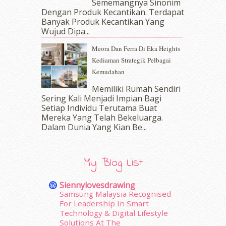
Sememangnya Sinonim
January 2017
(11)
Dengan Produk Kecantikan. Terdapat
December 2016
(15)
Banyak Produk Kecantikan Yang
November 2016
(14)
Wujud Dipa...
October 2016
(22)
Meora Dan Ferra Di Eka Heights
September 2016
(20)
Kediaman Strategik Pelbagai
August 2016
(19)
Kemudahan
July 2016
(11)
June 2016
(30)
Memiliki Rumah Sendiri
May 2016
(16)
Sering Kali Menjadi Impian Bagi
Setiap Individu Terutama Buat
April 2016
(7)
Mereka Yang Telah Bekeluarga.
March 2016
(18)
Dalam‍ Dunia Yang Kian Be...
February 2016
(11)
January 2016
(9)
December 2015
(23)
My Blog List
November 2015
(26)
October 2015
(32)
Siennylovesdrawing
September 2015
(29)
Samsung Malaysia Recognised
August 2015
(23)
For Leadership In Smart
Technology & Digital Lifestyle
July 2015
(14)
Solutions At The
June 2015
(46)
erts
-
Blog