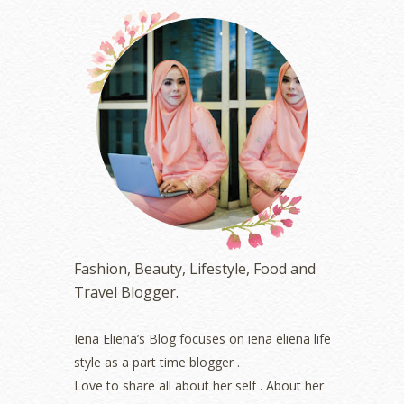
December 2023
(4)
October 2023
(1)
August 2023
(1)
July 2023
(1)
June 2023
(5)
May 2023
(2)
April 2023
(4)
March 2023
(6)
February 2023
(1)
January 2023
(1)
December 2022
(2)
November 2022
(2)
October 2022
(1)
Fashion, Beauty, Lifestyle, Food and
August 2022
(2)
Travel Blogger.
July 2022
(2)
June 2022
(2)
May 2022
(2)
Iena Eliena’s Blog focuses on iena eliena life
April 2022
(3)
style as a part time blogger .
March 2022
(1)
Love to share all about her self . About her
December 2021
(1)