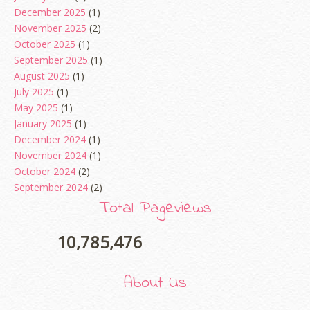
December 2025
(1)
November 2025
(2)
October 2025
(1)
September 2025
(1)
August 2025
(1)
July 2025
(1)
May 2025
(1)
January 2025
(1)
December 2024
(1)
November 2024
(1)
October 2024
(2)
September 2024
(2)
August 2024
(2)
Total Pageviews
June 2024
(2)
May 2024
(5)
10,785,476
April 2024
(3)
March 2024
(3)
About Us
February 2024
(1)
January 2024
(2)