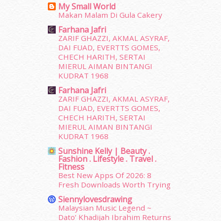
My Small World
September 2015
(29)
Makan Malam Di Gula Cakery
August 2015
(23)
Farhana Jafri
July 2015
(14)
ZARIF GHAZZI, AKMAL ASYRAF,
June 2015
(46)
DAI FUAD, EVERTTS GOMES,
May 2015
(30)
CHECH HARITH, SERTAI
MIERUL AIMAN BINTANGI
April 2015
(39)
KUDRAT 1968
March 2015
(56)
Farhana Jafri
February 2015
(49)
ZARIF GHAZZI, AKMAL ASYRAF,
January 2015
(35)
DAI FUAD, EVERTTS GOMES,
December 2014
(23)
CHECH HARITH, SERTAI
November 2014
(26)
MIERUL AIMAN BINTANGI
October 2014
(18)
KUDRAT 1968
September 2014
(56)
Sunshine Kelly | Beauty .
Fashion . Lifestyle . Travel .
August 2014
(22)
Fitness
July 2014
(19)
Best New Apps Of 2026: 8
June 2014
(19)
Fresh Downloads Worth Trying
May 2014
(3)
Siennylovesdrawing
January 2014
(2)
Malaysian Music Legend ~
December 2013
(15)
Dato’ Khadijah Ibrahim Returns