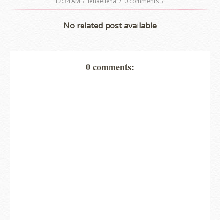
12:34 AM
/
ienaeliena
/
0 comments
/
No related post available
0 comments: