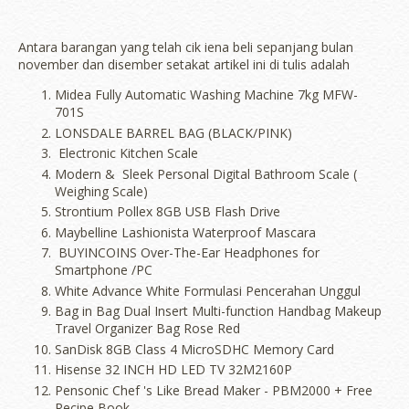
Antara barangan yang telah cik iena beli sepanjang bulan
november dan disember setakat artikel ini di tulis adalah
Midea Fully Automatic Washing Machine 7kg MFW-
701S
LONSDALE BARREL BAG (BLACK/PINK)
Electronic Kitchen Scale
Modern & Sleek Personal Digital Bathroom Scale (
Weighing Scale)
Strontium Pollex 8GB USB Flash Drive
Maybelline Lashionista Waterproof Mascara
BUYINCOINS Over-The-Ear Headphones for
Smartphone /PC
White Advance White Formulasi Pencerahan Unggul
Bag in Bag Dual Insert Multi-function Handbag Makeup
Travel Organizer Bag Rose Red
SanDisk 8GB Class 4 MicroSDHC Memory Card
Hisense 32 INCH HD LED TV 32M2160P
Pensonic Chef 's Like Bread Maker - PBM2000 + Free
Recipe Book