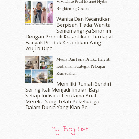
ViViwhite Pearl Extract Hydra
May 2017
(14)
Brightening Cream
April 2017
(13)
March 2017
(14)
Wanita Dan Kecantikan
Berpisah Tiada. Wanita
February 2017
(8)
Sememangnya Sinonim
January 2017
(11)
Dengan Produk Kecantikan. Terdapat
December 2016
(15)
Banyak Produk Kecantikan Yang
November 2016
(14)
Wujud Dipa...
October 2016
(22)
Meora Dan Ferra Di Eka Heights
September 2016
(20)
Kediaman Strategik Pelbagai
August 2016
(19)
Kemudahan
July 2016
(11)
June 2016
(30)
Memiliki Rumah Sendiri
May 2016
(16)
Sering Kali Menjadi Impian Bagi
Setiap Individu Terutama Buat
April 2016
(7)
Mereka Yang Telah Bekeluarga.
March 2016
(18)
Dalam‍ Dunia Yang Kian Be...
February 2016
(11)
January 2016
(9)
December 2015
(23)
My Blog List
November 2015
(26)
October 2015
(32)