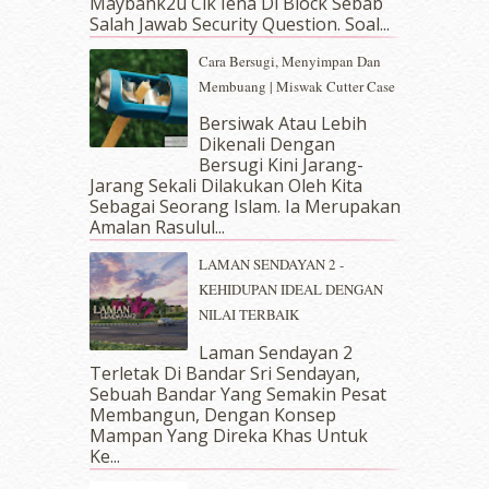
Maybank2u Cik Iena Di Block Sebab
Salah Jawab Security Question. Soal...
December 2018
(6)
November 2018
(7)
Cara Bersugi, Menyimpan Dan
October 2018
(5)
Membuang | Miswak Cutter Case
September 2018
(4)
Bersiwak Atau Lebih
August 2018
(5)
Dikenali Dengan
July 2018
(4)
Bersugi Kini Jarang-
June 2018
(6)
Jarang Sekali Dilakukan Oleh Kita
May 2018
(13)
Sebagai Seorang Islam. Ia Merupakan
April 2018
(7)
Amalan Rasulul...
March 2018
(10)
LAMAN SENDAYAN 2 -
February 2018
(7)
KEHIDUPAN IDEAL DENGAN
January 2018
(13)
NILAI TERBAIK
December 2017
(12)
November 2017
(7)
Laman Sendayan 2
Terletak Di Bandar Sri Sendayan,
October 2017
(11)
Sebuah Bandar Yang Semakin Pesat
September 2017
(15)
Membangun, Dengan Konsep
August 2017
(5)
Mampan Yang Direka Khas Untuk
July 2017
(10)
Ke...
June 2017
(19)