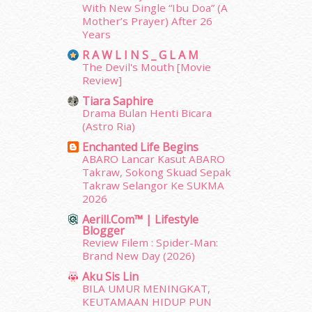
With New Single “Ibu Doa” (A
November 2013
(1)
Mother’s Prayer) After 26
July 2012
(6)
Years
June 2012
(31)
R A W L I N S _ G L A M
May 2012
(87)
The Devil's Mouth [Movie
April 2012
(155)
Review]
March 2012
(104)
Tiara Saphire
February 2012
(10)
Drama Bulan Henti Bicara
January 2012
(10)
(Astro Ria)
December 2011
(16)
Enchanted Life Begins
November 2011
(18)
ABARO Lancar Kasut ABARO
October 2011
(5)
Takraw, Sokong Skuad Sepak
September 2011
(7)
Takraw Selangor Ke SUKMA
2026
August 2011
(11)
June 2011
(9)
Aerill.com™ | Lifestyle
Blogger
May 2011
(6)
Review Filem : Spider-Man:
April 2011
(7)
Brand New Day (2026)
March 2011
(9)
Aku Sis Lin
February 2011
(5)
BILA UMUR MENINGKAT,
January 2011
(15)
KEUTAMAAN HIDUP PUN