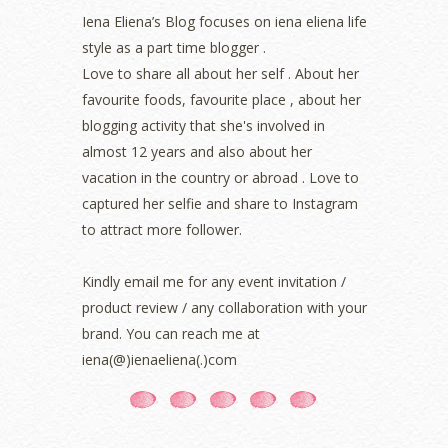
May 2022
(2)
Iena Eliena’s Blog focuses on iena eliena life
April 2022
(3)
style as a part time blogger .
March 2022
(1)
Love to share all about her self . About her
December 2021
(1)
favourite foods, favourite place , about her
November 2021
(2)
blogging activity that she's involved in
October 2021
(1)
almost 12 years and also about her
September 2021
(2)
vacation in the country or abroad . Love to
August 2021
(5)
captured her selfie and share to Instagram
July 2021
(3)
June 2021
(7)
to attract more follower.
May 2021
(8)
April 2021
(8)
Kindly email me for any event invitation /
March 2021
(5)
product review / any collaboration with your
February 2021
(11)
brand. You can reach me at
January 2021
(11)
iena(@)ienaeliena(.)com
December 2020
(7)
November 2020
(5)
October 2020
(5)
September 2020
(9)