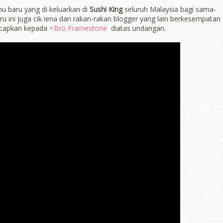
u baru yang di keluarkan di
Sushi King
seluruh Malaysia bagi sama-
 ini juga cik iena dan rakan-rakan blogger yang lain berkesempatan
ucapkan kepada
+Bro Framestone
diatas undangan.