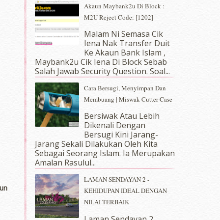
Akaun Maybank2u Di Block :
M2U Reject Code: [1202]
Malam Ni Semasa Cik
Iena Nak Transfer Duit
Ke Akaun Bank Islam ,
Maybank2u Cik Iena Di Block Sebab
Salah Jawab Security Question. Soal...
Cara Bersugi, Menyimpan Dan
Membuang | Miswak Cutter Case
Bersiwak Atau Lebih
Dikenali Dengan
Bersugi Kini Jarang-
Jarang Sekali Dilakukan Oleh Kita
Sebagai Seorang Islam. Ia Merupakan
Amalan Rasulul...
LAMAN SENDAYAN 2 -
un
KEHIDUPAN IDEAL DENGAN
NILAI TERBAIK
Laman Sendayan 2