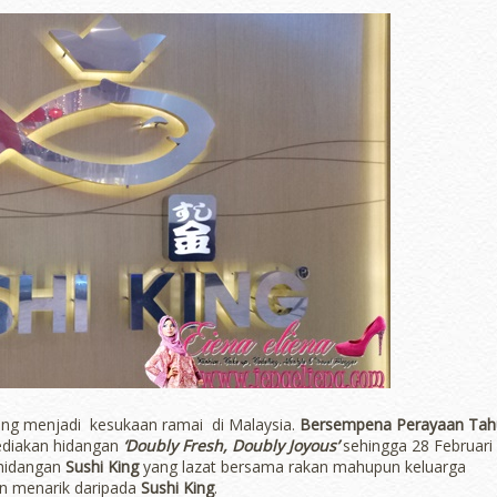
ang menjadi kesukaan ramai di Malaysia.
Bersempena Perayaan Tah
ediakan hidangan
‘Doubly Fresh, Doubly Joyous’
sehingga 28 Februari
Powered by
Jasper Roberts
-
Blog
hidangan
Sushi King
yang lazat bersama rakan mahupun keluarga
n menarik daripada
Sushi King
.