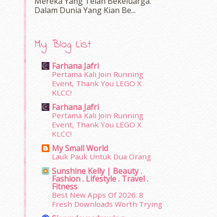
Mereka Yang Telah Bekeluarga.
Dalam‍ Dunia Yang Kian Be...
My Blog List
Farhana Jafri
Pertama Kali Join Running
Event, Thank You LEGO X
KLCC!
Farhana Jafri
Pertama Kali Join Running
Event, Thank You LEGO X
KLCC!
My Small World
Lauk Pauk Untuk Dua Orang
Sunshine Kelly | Beauty .
Fashion . Lifestyle . Travel .
Fitness
Best New Apps Of 2026: 8
Fresh Downloads Worth Trying