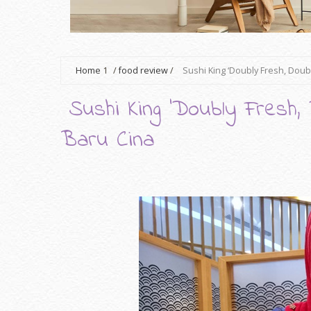
Home
1
/
food review
/
Sushi King ‘Doubly Fresh, Dou
Sushi King ‘Doubly Fresh
Baru Cina