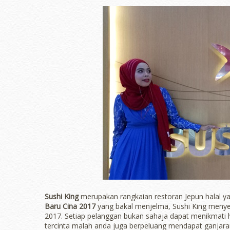
Sushi King
merupakan rangkaian restoran Jepun halal y
Baru Cina 2017
yang bakal menjelma, Sushi King meny
2017. Setiap pelanggan bukan sahaja dapat menikmati 
tercinta malah anda juga berpeluang mendapat ganjara