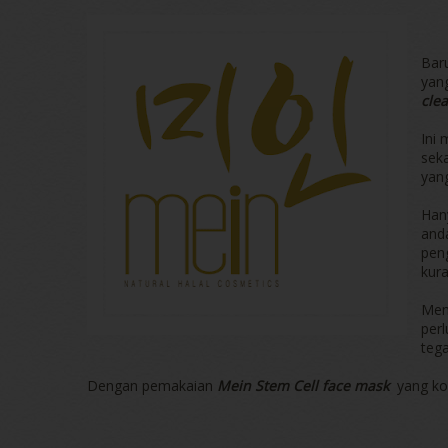
Baru
yan
cle
Ini
sek
yang
Han
anda
pen
kura
Mema
perl
teg
Dengan pemakaian
Mein Stem Cell face mask
yang kon