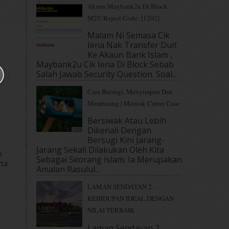
Akaun Maybank2u Di Block :
M2U Reject Code: [1202]
Malam Ni Semasa Cik
Iena Nak Transfer Duit
Ke Akaun Bank Islam ,
Maybank2u Cik Iena Di Block Sebab
Salah Jawab Security Question. Soal...
Cara Bersugi, Menyimpan Dan
Membuang | Miswak Cutter Case
Bersiwak Atau Lebih
Dikenali Dengan
Bersugi Kini Jarang-
Jarang Sekali Dilakukan Oleh Kita
k
Sebagai Seorang Islam. Ia Merupakan
rta
Amalan Rasulul...
LAMAN SENDAYAN 2 -
KEHIDUPAN IDEAL DENGAN
NILAI TERBAIK
Laman Sendayan 2