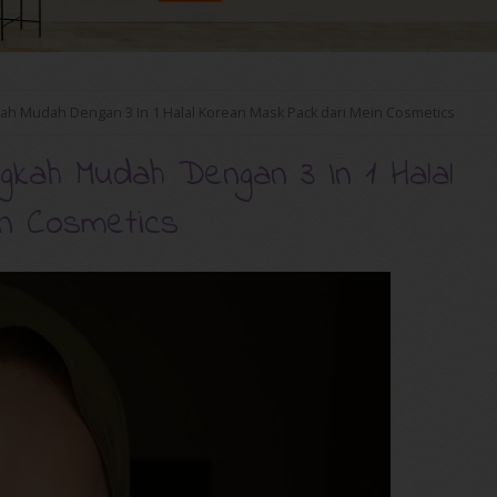
kah Mudah Dengan 3 In 1 Halal Korean Mask Pack dari Mein Cosmetics
gkah Mudah Dengan 3 In 1 Halal
in Cosmetics