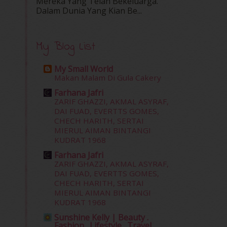
Mereka Yang Telah Bekeluarga.
Dalam‍ Dunia Yang Kian Be...
My Blog List
My Small World
Makan Malam Di Gula Cakery
Farhana Jafri
ZARIF GHAZZI, AKMAL ASYRAF,
DAI FUAD, EVERTTS GOMES,
CHECH HARITH, SERTAI
MIERUL AIMAN BINTANGI
KUDRAT 1968
Farhana Jafri
ZARIF GHAZZI, AKMAL ASYRAF,
DAI FUAD, EVERTTS GOMES,
CHECH HARITH, SERTAI
MIERUL AIMAN BINTANGI
KUDRAT 1968
Sunshine Kelly | Beauty .
Fashion . Lifestyle . Travel .