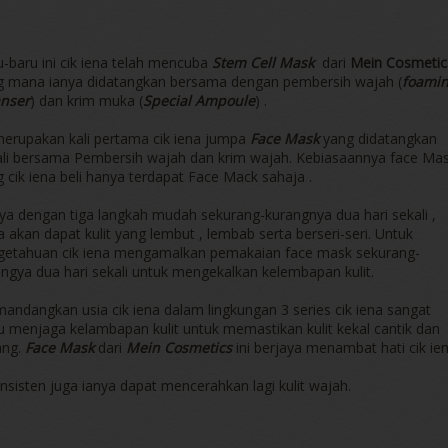
-baru ini cik iena telah mencuba
Stem Cell Mask
dari
Mein Cosmetic
g mana ianya didatangkan bersama dengan pembersih wajah (
foami
anser
) dan krim muka (
Special Ampoule
) .
 merupakan kali pertama cik iena jumpa
Face Mask
yang didatangkan
ali bersama Pembersih wajah dan krim wajah. Kebiasaannya face Ma
 cik iena beli hanya terdapat Face Mack sahaja .
ya dengan tiga langkah mudah sekurang-kurangnya dua hari sekali ,
 akan dapat kulit yang lembut , lembab serta berseri-seri. Untuk
getahuan cik iena mengamalkan pemakaian face mask sekurang-
ngya dua hari sekali untuk mengekalkan kelembapan kulit.
ndangkan usia cik iena dalam lingkungan 3 series cik iena sangat
u menjaga kelambapan kulit untuk memastikan kulit kekal cantik dan
ang.
Face Mask
dari
Mein Cosmetics
ini berjaya menambat hati cik ien
sisten juga ianya dapat mencerahkan lagi kulit wajah.