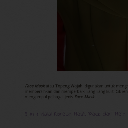
Face Mask
atau
Topeng Wajah
digunakan untuk mengha
membersihkan dan memperbaiki liang-liang kulit. Ci
mengumpul pelbagai jenis
Face Mask
.
3 In 1 Halal Korean Mask Pack dari Mein