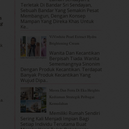
Terletak Di Bandar Sri Sendayan,
Sebuah Bandar Yang Semakin Pesat
Membangun, Dengan Konsep
s
Mampan Yang Direka Khas Untuk
ng
Ke...
ViViwhite Pearl Extract Hydra
Brightening Cream
sk
Wanita Dan Kecantikan
Berpisah Tiada. Wanita
Sememangnya Sinonim
Dengan Produk Kecantikan. Terdapat
Banyak Produk Kecantikan Yang
Wujud Dipa...
Meora Dan Ferra Di Eka Heights
Kediaman Strategik Pelbagai
a.
Kemudahan
Memiliki Rumah Sendiri
Sering Kali Menjadi Impian Bagi
Setiap Individu Terutama Buat