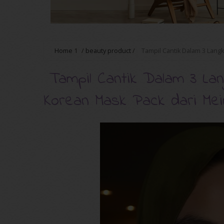
Home
1
/
beauty product
/
Tampil Cantik Dalam 3 Lang
Tampil Cantik Dalam 3 Lan
Korean Mask Pack dari Me