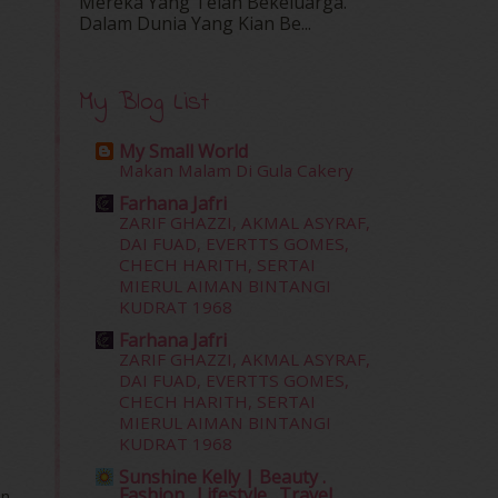
Mereka Yang Telah Bekeluarga.
Dalam‍ Dunia Yang Kian Be...
My Blog List
My Small World
Makan Malam Di Gula Cakery
Farhana Jafri
ZARIF GHAZZI, AKMAL ASYRAF,
DAI FUAD, EVERTTS GOMES,
CHECH HARITH, SERTAI
MIERUL AIMAN BINTANGI
KUDRAT 1968
Farhana Jafri
ZARIF GHAZZI, AKMAL ASYRAF,
DAI FUAD, EVERTTS GOMES,
CHECH HARITH, SERTAI
MIERUL AIMAN BINTANGI
KUDRAT 1968
Sunshine Kelly | Beauty .
Fashion . Lifestyle . Travel .
an