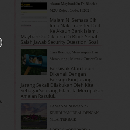
Akaun Maybank2u Di Block :
M2U Reject Code: [1202]
Malam Ni Semasa Cik
Iena Nak Transfer Duit
Ke Akaun Bank Islam ,
Maybank2u Cik Iena Di Block Sebab
Salah Jawab Security Question. Soal...
Cara Bersugi, Menyimpan Dan
Membuang | Miswak Cutter Case
Bersiwak Atau Lebih
Dikenali Dengan
Bersugi Kini Jarang-
Jarang Sekali Dilakukan Oleh Kita
Sebagai Seorang Islam. Ia Merupakan
Amalan Rasulul...
da
LAMAN SENDAYAN 2 -
KEHIDUPAN IDEAL DENGAN
NILAI TERBAIK
Laman Sendayan 2