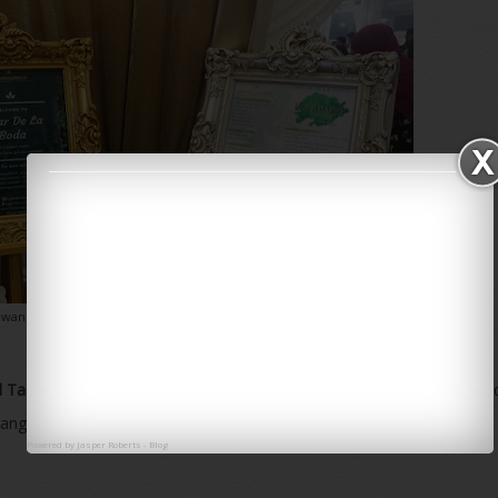
ewan Perkahwinan Ala Taman di Puchong
d Tasting Lugar De La Boda
ini diadakan bagi memberi peluang kepa
.
ang pakej-pakej perkahwinan yang disediakan oleh
Hanana Group
Powered by
Jasper Roberts
-
Blog