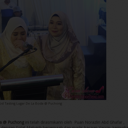
od Tasting Lugar De La Boda @ Puchong
da @ Puchong
ini telah dirasmikann oleh Puan Norazlin Abd Ghafar ,
n dengan Solat Mahgrib berjemaah dan majlis bacaan Yassin, kemudi