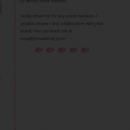
to attract more follower.
Kindly email me for any event invitation /
product review / any collaboration with your
brand. You can reach me at
iena(@)ienaeliena(.)com
h