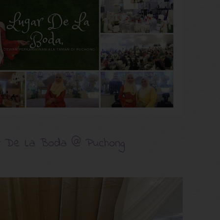
ar De La Boda @ Puchong