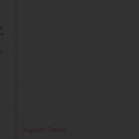
ik
ne
r-
Popular Posts