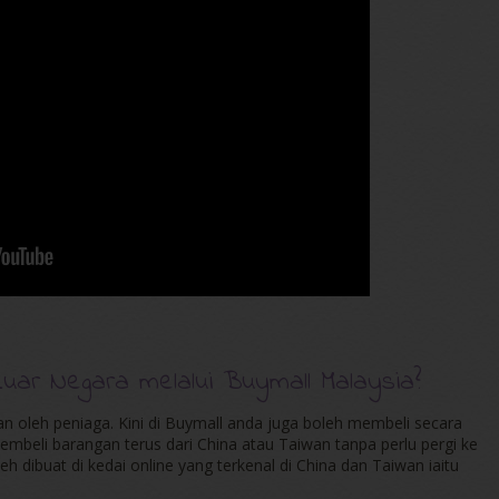
ar Negara melalui Buymall Malaysia?
an oleh peniaga. Kini di Buymall anda juga boleh membeli secara
mbeli barangan terus dari China atau Taiwan tanpa perlu pergi ke
h dibuat di kedai online yang terkenal di China dan Taiwan iaitu