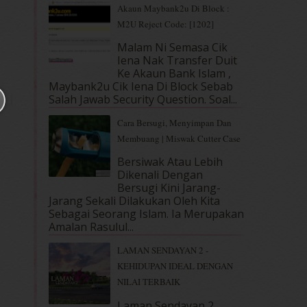
Akaun Maybank2u Di Block :
M2U Reject Code: [1202]
Malam Ni Semasa Cik
Iena Nak Transfer Duit
Ke Akaun Bank Islam ,
Maybank2u Cik Iena Di Block Sebab
Salah Jawab Security Question. Soal...
Cara Bersugi, Menyimpan Dan
Membuang | Miswak Cutter Case
Bersiwak Atau Lebih
Dikenali Dengan
Bersugi Kini Jarang-
Jarang Sekali Dilakukan Oleh Kita
Sebagai Seorang Islam. Ia Merupakan
Amalan Rasulul...
LAMAN SENDAYAN 2 -
KEHIDUPAN IDEAL DENGAN
NILAI TERBAIK
Laman Sendayan 2