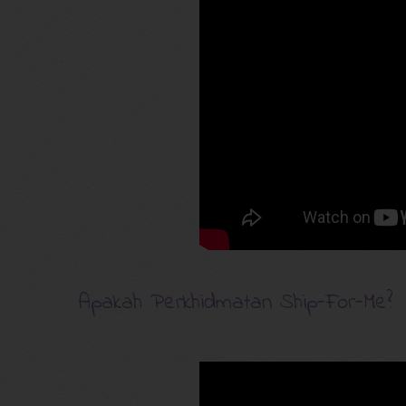
Apakah Perkhidmatan Ship-For-Me?