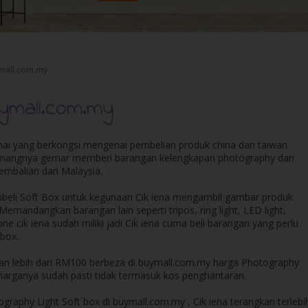
mall.com.my
ymall.com.my
ramai yang berkongsi mengenai pembelian produk china dan taiwan
emangnya gemar memberi barangan kelengkapan photography dari
embalian dari Malaysia.
mbeli Soft Box untuk kegunaan Cik iena mengambil gambar produk
mandangkan barangan lain seperti tripos, ring light, LED light,
 cik iena sudah miliki jadi Cik iena cuma beli barangan yang perlu
 box.
 akan lebih dari RM100 berbeza di buymall.com.my harga Photography
arganya sudah pasti tidak termasuk kos penghantaran.
aphy Light Soft box di buymall.com.my , Cik iena terangkan terlebi