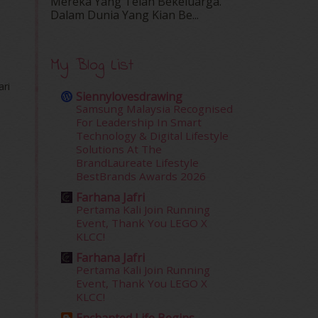
Mereka Yang Telah Bekeluarga.
Dalam‍ Dunia Yang Kian Be...
My Blog List
ri
Siennylovesdrawing
Samsung Malaysia Recognised
For Leadership In Smart
Technology & Digital Lifestyle
Solutions At The
BrandLaureate Lifestyle
BestBrands Awards 2026
Farhana Jafri
Pertama Kali Join Running
Event, Thank You LEGO X
KLCC!
Farhana Jafri
Pertama Kali Join Running
Event, Thank You LEGO X
KLCC!
Enchanted Life Begins