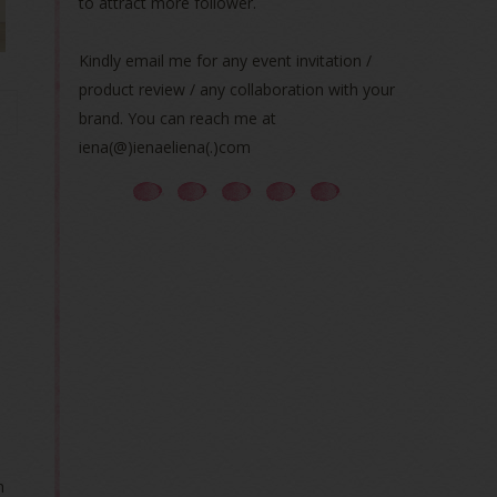
to attract more follower.
Kindly email me for any event invitation /
product review / any collaboration with your
brand. You can reach me at
iena(@)ienaeliena(.)com
h