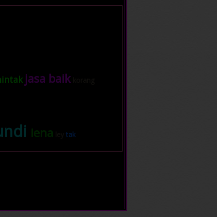
jasa baik
intak
korang
undi
iena
ley
tak
uker
tak
tau
malu
btul..