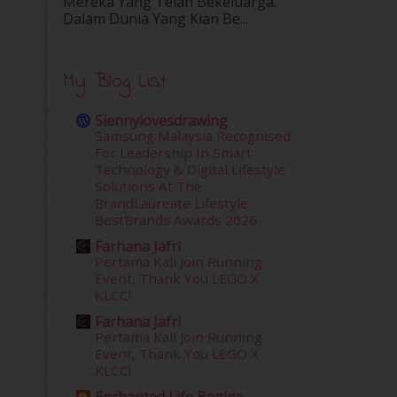
Mereka Yang Telah Bekeluarga.
Dalam‍ Dunia Yang Kian Be...
My Blog List
Siennylovesdrawing
Samsung Malaysia Recognised
For Leadership In Smart
Technology & Digital Lifestyle
Solutions At The
BrandLaureate Lifestyle
BestBrands Awards 2026
Farhana Jafri
Pertama Kali Join Running
Event, Thank You LEGO X
KLCC!
Farhana Jafri
Pertama Kali Join Running
Event, Thank You LEGO X
KLCC!
Enchanted Life Begins