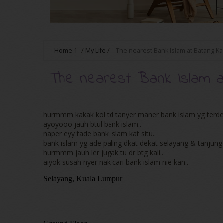
Home
1
/
My Life
/
The nearest Bank Islam at Batang Kali
The nearest Bank Islam at 
hurmmm kakak kol td tanyer maner bank islam yg terdeka
ayoyooo jauh btul bank islam..
naper eyy tade bank islam kat situ..
bank islam yg ade paling dkat dekat selayang & tanjun
hurmmm jauh ler jugak tu dr btg kali..
aiyok susah nyer nak cari bank islam nie kan..
Selayang, Kuala Lumpur