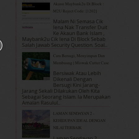
Akaun Maybank2u Di Block :
M2U Reject Code: [1202]
Malam Ni Semasa Cik
Iena Nak Transfer Duit
Ke Akaun Bank Islam ,
Maybank2u Cik Iena Di Block Sebab
Salah Jawab Security Question. Soal...
Cara Bersugi, Menyimpan Dan
Membuang | Miswak Cutter Case
Bersiwak Atau Lebih
Dikenali Dengan
Bersugi Kini Jarang-
Jarang Sekali Dilakukan Oleh Kita
Sebagai Seorang Islam. Ia Merupakan
Amalan Rasulul...
LAMAN SENDAYAN 2 -
KEHIDUPAN IDEAL DENGAN
NILAI TERBAIK
Laman Sendayan 2