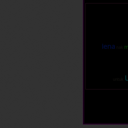
iena
m
nak
untuk
haha
m