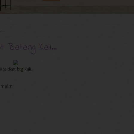
...
Batang Kali...
t dkat btg kali..
g malim