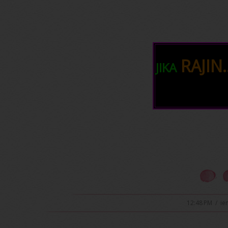
RAJIN.
JIKA
bul
12:48 PM
/
ie