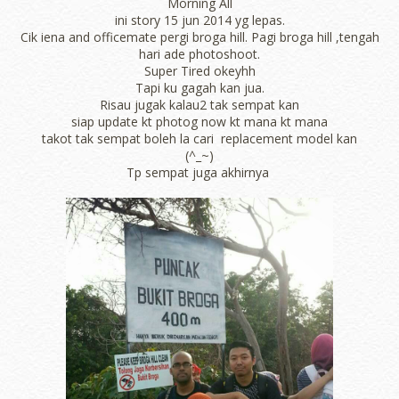
Morning All
ini story 15 jun 2014 yg lepas.
Cik iena and officemate pergi broga hill. Pagi broga hill ,tengah
hari ade photoshoot.
Super Tired okeyhh
Tapi ku gagah kan jua.
Risau jugak kalau2 tak sempat kan
siap update kt photog now kt mana kt mana
takot tak sempat boleh la cari replacement model kan
(^_~)
Tp sempat juga akhirnya