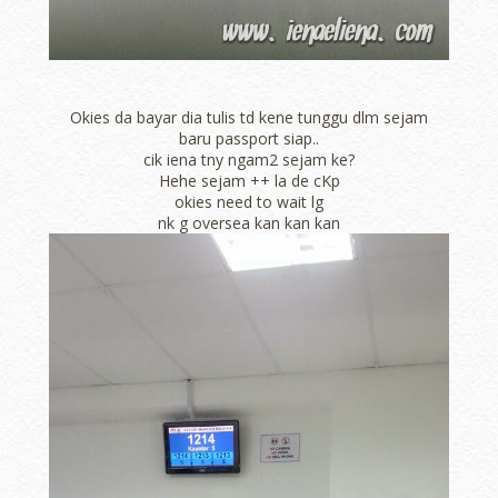
Okies da bayar dia tulis td kene tunggu dlm sejam
baru passport siap..
cik iena tny ngam2 sejam ke?
Hehe sejam ++ la de cKp
okies need to wait lg
nk g oversea kan kan kan
erts
-
Blog