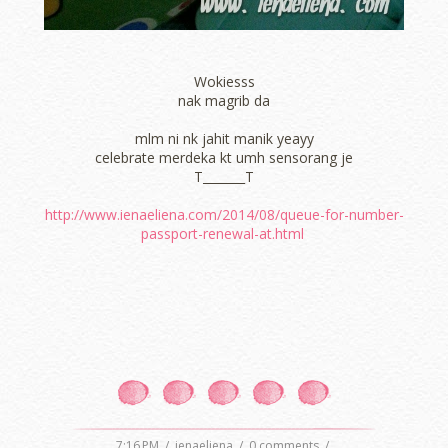
Wokiesss
nak magrib da
mlm ni nk jahit manik yeayy
celebrate merdeka kt umh sensorang je
T_______T
http://www.ienaeliena.com/2014/08/queue-for-number-
passport-renewal-at.html
7:16 PM
/
ienaeliena
/
0 comments
/