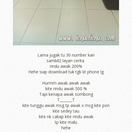
Lama jugak tu 30 number kan
sambil2 layan cerita
rindu awak 200%
Hehe siap download tuk tgk kt phone lg
Hurmm awak awak awak
kite rindu awak 500 %
Tapi kenapa awak sombong
T_______T
kite tunggu awak msg tp awak x msg kite pon
kite sedey tau
kite nk cakap kite rindu awak
tp kite malu
hehe