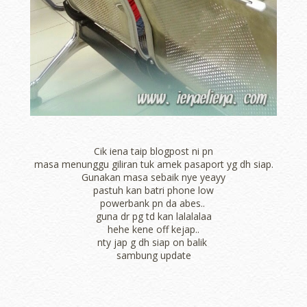
Cik iena taip blogpost ni pn
masa menunggu giliran tuk amek pasaport yg dh siap.
Gunakan masa sebaik nye yeayy
pastuh kan batri phone low
powerbank pn da abes..
guna dr pg td kan lalalalaa
hehe kene off kejap..
nty jap g dh siap on balik
sambung update