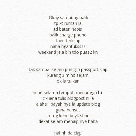
Okay sambung balik
tp kt rumah la
td bateri habis
balik charge phone
then terlelap
haha ngantukssss
weekend jela blh tdo puas2 kn
tak sampai sejam pun tgu passport siap
kurang 3 minit sejam
ok la tu kan
hehe selama tempoh menunggu tu
cik iena tulis blogpost ni la
alahaiii payah nye la update blog
guna henset
mmg kene bnyk sbar
dekat sejam menaip nye haha
nahhh da ciap