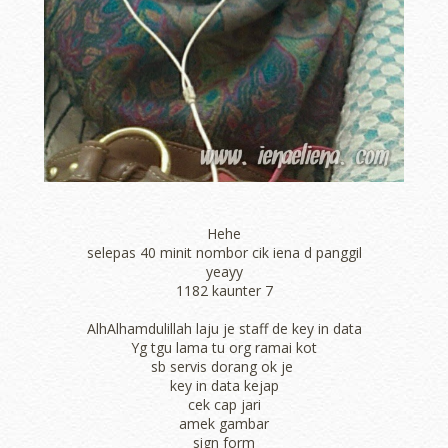
Hehe
selepas 40 minit nombor cik iena d panggil
yeayy
1182 kaunter 7
AlhAlhamdulillah laju je staff de key in data
Yg tgu lama tu org ramai kot
sb servis dorang ok je
key in data kejap
cek cap jari
amek gambar
sign form