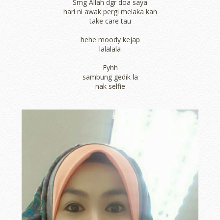
Smg Allah dgr doa saya
hari ni awak pergi melaka kan
take care tau
hehe moody kejap
lalalala
Eyhh
sambung gedik la
nak selfie