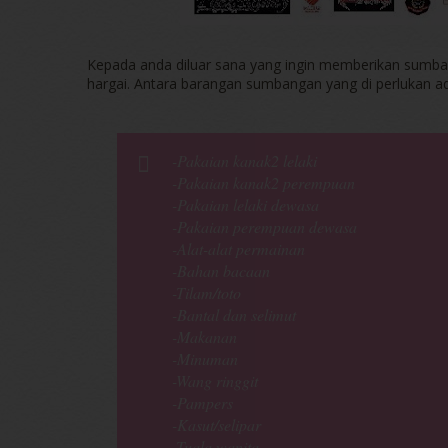
Kepada anda diluar sana yang ingin memberikan sumba
hargai. Antara barangan sumbangan yang di perlukan a
-Pakaian kanak2 lelaki
-Pakaian kanak2 perempuan
-Pakaian lelaki dewasa
-Pakaian perempuan dewasa
-Alat-alat permainan
-Bahan bacaan
-Tilam/toto
-Bantal dan selimut
-Makanan
-Minuman
-Wang ringgit
-Pampers
-Kasut/selipar
-Tuala wanita