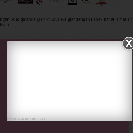
ngan buat gelandangan khususnya glandangan kanak-kanak amatlah 
dalah
Powered by
Jasper Roberts
-
Blog