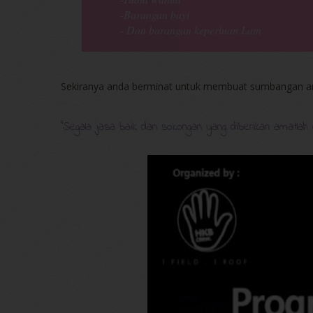
-Barangan bayi
- Dan barangan keperluan Lain
Sekiranya anda berminat untuk membuat sumbangan a
"Segala jasa baik dan sokongan yang diberikan amatlah d