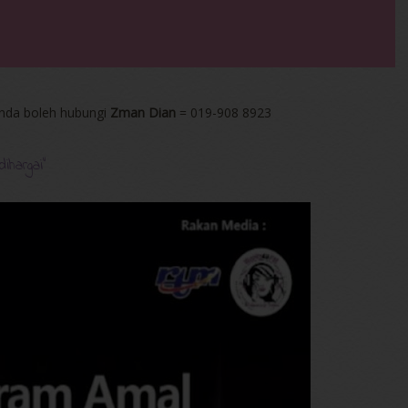
nda boleh hubungi
Zman Dian
= 019-908 8923
ihargai"