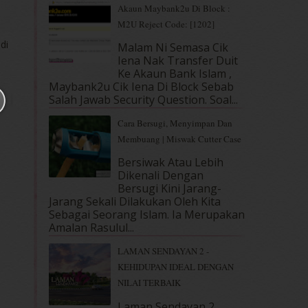
Akaun Maybank2u Di Block :
M2U Reject Code: [1202]
di
Malam Ni Semasa Cik
Iena Nak Transfer Duit
Ke Akaun Bank Islam ,
Maybank2u Cik Iena Di Block Sebab
Salah Jawab Security Question. Soal...
Cara Bersugi, Menyimpan Dan
Membuang | Miswak Cutter Case
Bersiwak Atau Lebih
Dikenali Dengan
Bersugi Kini Jarang-
Jarang Sekali Dilakukan Oleh Kita
Sebagai Seorang Islam. Ia Merupakan
Amalan Rasulul...
LAMAN SENDAYAN 2 -
KEHIDUPAN IDEAL DENGAN
NILAI TERBAIK
Laman Sendayan 2