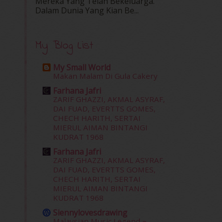
Mereka Yang Telah Bekeluarga.
Dalam‍ Dunia Yang Kian Be...
My Blog List
My Small World
Makan Malam Di Gula Cakery
Farhana Jafri
ZARIF GHAZZI, AKMAL ASYRAF,
DAI FUAD, EVERTTS GOMES,
CHECH HARITH, SERTAI
MIERUL AIMAN BINTANGI
KUDRAT 1968
Farhana Jafri
ZARIF GHAZZI, AKMAL ASYRAF,
DAI FUAD, EVERTTS GOMES,
CHECH HARITH, SERTAI
MIERUL AIMAN BINTANGI
KUDRAT 1968
Siennylovesdrawing
Malaysian Music Legend ~