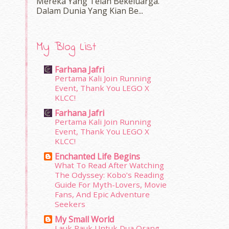
Mereka Yang Telah Bekeluarga.
Dalam‍ Dunia Yang Kian Be...
My Blog List
Farhana Jafri
Pertama Kali Join Running
Event, Thank You LEGO X
KLCC!
Farhana Jafri
Pertama Kali Join Running
Event, Thank You LEGO X
KLCC!
Enchanted Life Begins
What To Read After Watching
The Odyssey: Kobo’s Reading
Guide For Myth-Lovers, Movie
Fans, And Epic Adventure
Seekers
My Small World
Lauk Pauk Untuk Dua Orang