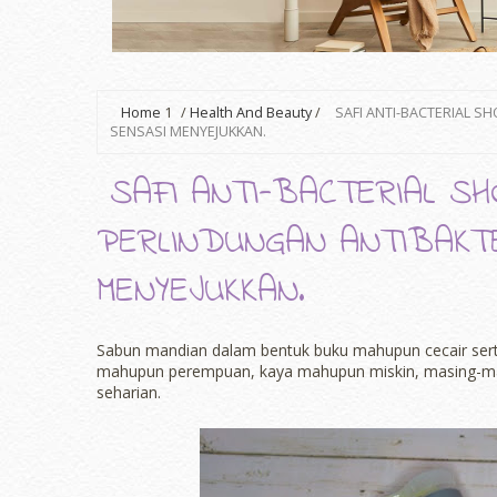
Home
1
/
Health And Beauty
/
SAFI ANTI-BACTERIAL 
SENSASI MENYEJUKKAN.
SAFI ANTI-BACTERIAL SH
PERLINDUNGAN ANTIBAKT
MENYEJUKKAN.
Sabun mandian dalam bentuk buku mahupun cecair serta g
mahupun perempuan, kaya mahupun miskin, masing-ma
seharian.