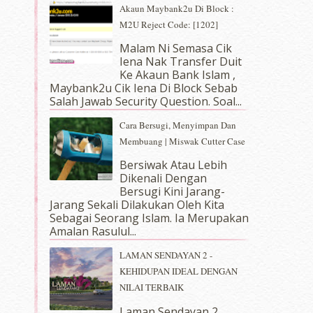
Akaun Maybank2u Di Block :
M2U Reject Code: [1202]
Malam Ni Semasa Cik
Iena Nak Transfer Duit
Ke Akaun Bank Islam ,
Maybank2u Cik Iena Di Block Sebab
Salah Jawab Security Question. Soal...
Cara Bersugi, Menyimpan Dan
Membuang | Miswak Cutter Case
Bersiwak Atau Lebih
Dikenali Dengan
Bersugi Kini Jarang-
Jarang Sekali Dilakukan Oleh Kita
Sebagai Seorang Islam. Ia Merupakan
Amalan Rasulul...
LAMAN SENDAYAN 2 -
KEHIDUPAN IDEAL DENGAN
NILAI TERBAIK
Laman Sendayan 2