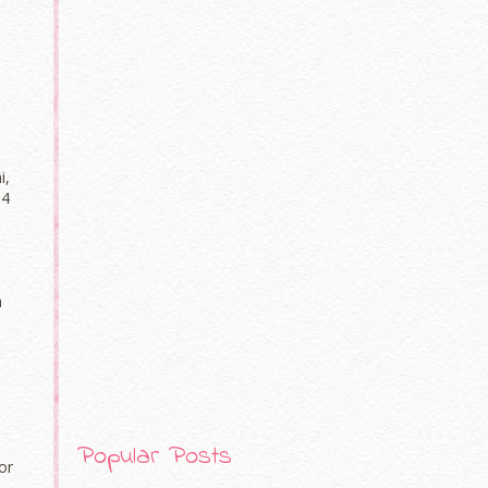
i,
.4
h
Popular Posts
or