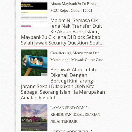
Akaun Maybank2u Di Block :
M2U Reject Code: [1202]
Malam Ni Semasa Cik
Iena Nak Transfer Duit
Ke Akaun Bank Islam ,
Maybank2u Cik Iena Di Block Sebab
Salah Jawab Security Question. Soal...
Cara Bersugi, Menyimpan Dan
Membuang | Miswak Cutter Case
Bersiwak Atau Lebih
Dikenali Dengan
Bersugi Kini Jarang-
Jarang Sekali Dilakukan Oleh Kita
Sebagai Seorang Islam. Ia Merupakan
Amalan Rasulul...
LAMAN SENDAYAN 2 -
KEHIDUPAN IDEAL DENGAN
NILAI TERBAIK
Laman Sendayan 2