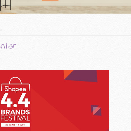
ar
ntar