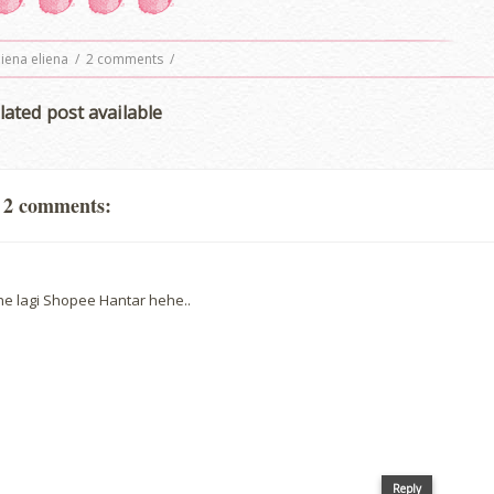
iena eliena
/
2 comments
/
lated post available
2 comments:
ine lagi Shopee Hantar hehe..
Reply