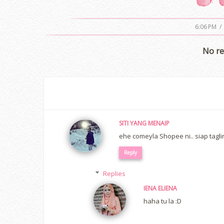
6:06 PM
/
No re
SITI YANG MENAIP
ehe comeyla Shopee ni.. siap tagl
Reply
Replies
IENA ELIENA
haha tu la :D