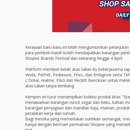
Kerajaan baru-baru ini telah mengumumkan pelanjutan 
para pembeli masih boleh mendapatkan barangan pentin
Shopee Brands Festival dari sekarang hingga 4 April.
Platform membeli-belah atas talian itu bekerjasama ra
Vinda, PetPet, Pediasure, Friso, dan Enfagrow serta Te
L'Oréal, realme, P&G dan Reckitt Benckiser untuk me
atas talian tanpa bimbang.
Kempen ini turut menampilkan koleksi produk khas "St
menawarkan barangan runcit segar dan beku, bahan mas
barangan penjagaan dan mandian bayi, mainan, produk 
peralatan kerja dari rumah.
Bagi mereka yang memerlukan suntikan semangat, mer
hanya dengan bermain permainan Shopee yang menarik
Not.