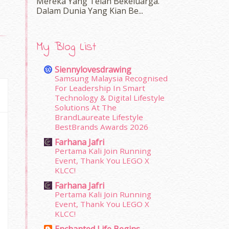
Mereka Yang Telah Bekeluarga.
Dalam‍ Dunia Yang Kian Be...
My Blog List
Siennylovesdrawing
Samsung Malaysia Recognised
For Leadership In Smart
Technology & Digital Lifestyle
Solutions At The
BrandLaureate Lifestyle
BestBrands Awards 2026
Farhana Jafri
Pertama Kali Join Running
Event, Thank You LEGO X
KLCC!
Farhana Jafri
Pertama Kali Join Running
Event, Thank You LEGO X
KLCC!
Enchanted Life Begins