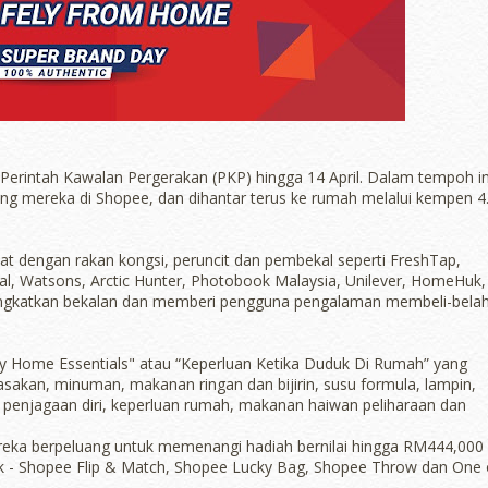
Perintah Kawalan Pergerakan (PKP) hingga 14 April. Dalam tempoh in
g mereka di Shopee, dan dihantar terus ke rumah melalui kempen 4
pat dengan rakan kongsi, peruncit dan pembekal seperti FreshTap,
fal, Watsons, Arctic Hunter, Photobook Malaysia, Unilever, HomeHuk,
ningkatkan bekalan dan memberi pengguna pengalaman membeli-bela
ay Home Essentials" atau “Keperluan Ketika Duduk Di Rumah” yang
akan, minuman, makanan ringan dan bijirin, susu formula, lampin,
penjagaan diri, keperluan rumah, makanan haiwan peliharaan dan
eka berpeluang untuk memenangi hadiah bernilai hingga RM444,000
 - Shopee Flip & Match, Shopee Lucky Bag, Shopee Throw dan One 