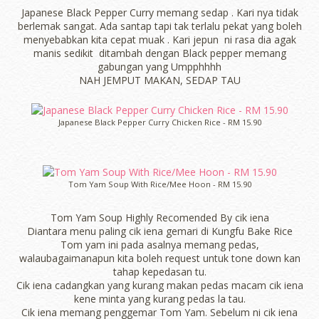
Japanese Black Pepper Curry memang sedap . Kari nya tidak
berlemak sangat. Ada santap tapi tak terlalu pekat yang boleh
menyebabkan kita cepat muak . Kari jepun ni rasa dia agak
manis sedikit ditambah dengan Black pepper memang
gabungan yang Umpphhhh
NAH JEMPUT MAKAN, SEDAP TAU
Japanese Black Pepper Curry Chicken Rice - RM 15.90
Tom Yam Soup With Rice/Mee Hoon - RM 15.90
Tom Yam Soup Highly Recomended By cik iena
Diantara menu paling cik iena gemari di Kungfu Bake Rice
Tom yam ini pada asalnya memang pedas,
walaubagaimanapun kita boleh request untuk tone down kan
tahap kepedasan tu.
Cik iena cadangkan yang kurang makan pedas macam cik iena
kene minta yang kurang pedas la tau.
Cik iena memang penggemar Tom Yam. Sebelum ni cik iena