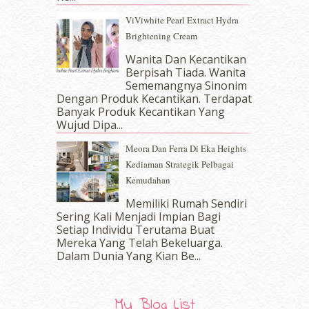
June 2017
(19)
ViViwhite Pearl Extract Hydra
May 2017
(14)
Brightening Cream
April 2017
(13)
March 2017
(14)
Wanita Dan Kecantikan
Berpisah Tiada. Wanita
February 2017
(8)
Sememangnya Sinonim
January 2017
(11)
Dengan Produk Kecantikan. Terdapat
December 2016
(15)
Banyak Produk Kecantikan Yang
November 2016
(14)
Wujud Dipa...
October 2016
(22)
Meora Dan Ferra Di Eka Heights
September 2016
(20)
Kediaman Strategik Pelbagai
August 2016
(19)
Kemudahan
July 2016
(11)
June 2016
(30)
Memiliki Rumah Sendiri
May 2016
(16)
Sering Kali Menjadi Impian Bagi
Setiap Individu Terutama Buat
April 2016
(7)
Mereka Yang Telah Bekeluarga.
March 2016
(18)
Dalam‍ Dunia Yang Kian Be...
February 2016
(11)
January 2016
(9)
December 2015
(23)
My Blog List