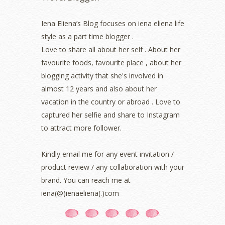
June 2022
(2)
May 2022
(2)
Iena Eliena’s Blog focuses on iena eliena life
April 2022
(3)
style as a part time blogger .
March 2022
(1)
Love to share all about her self . About her
December 2021
(1)
favourite foods, favourite place , about her
November 2021
(2)
blogging activity that she's involved in
October 2021
(1)
almost 12 years and also about her
September 2021
(2)
vacation in the country or abroad . Love to
August 2021
(5)
captured her selfie and share to Instagram
July 2021
(3)
June 2021
(7)
to attract more follower.
May 2021
(8)
April 2021
(8)
Kindly email me for any event invitation /
March 2021
(5)
product review / any collaboration with your
February 2021
(11)
brand. You can reach me at
January 2021
(11)
iena(@)ienaeliena(.)com
December 2020
(7)
November 2020
(5)
October 2020
(5)