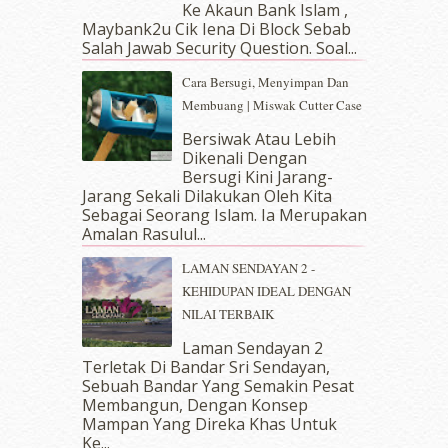
February 2019
(4)
Ke Akaun Bank Islam ,
January 2019
(4)
Maybank2u Cik Iena Di Block Sebab
Salah Jawab Security Question. Soal...
December 2018
(6)
November 2018
(7)
Cara Bersugi, Menyimpan Dan
October 2018
(5)
Membuang | Miswak Cutter Case
September 2018
(4)
Bersiwak Atau Lebih
August 2018
(5)
Dikenali Dengan
July 2018
(4)
Bersugi Kini Jarang-
June 2018
(6)
Jarang Sekali Dilakukan Oleh Kita
May 2018
(13)
Sebagai Seorang Islam. Ia Merupakan
April 2018
(7)
Amalan Rasulul...
March 2018
(10)
LAMAN SENDAYAN 2 -
February 2018
(7)
KEHIDUPAN IDEAL DENGAN
January 2018
(13)
NILAI TERBAIK
December 2017
(12)
November 2017
(7)
Laman Sendayan 2
Terletak Di Bandar Sri Sendayan,
October 2017
(11)
Sebuah Bandar Yang Semakin Pesat
September 2017
(15)
Membangun, Dengan Konsep
August 2017
(5)
Mampan Yang Direka Khas Untuk
July 2017
(10)
Ke...