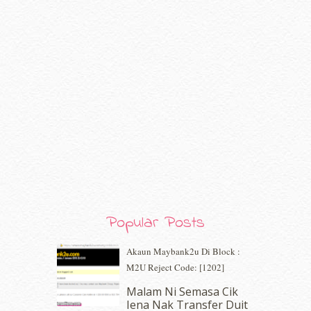
September 2020
(9)
August 2020
(9)
July 2020
(7)
June 2020
(8)
May 2020
(9)
April 2020
(13)
March 2020
(8)
February 2020
(9)
January 2020
(9)
December 2019
(7)
November 2019
(7)
October 2019
(5)
September 2019
(7)
August 2019
(5)
Popular Posts
July 2019
(10)
June 2019
(2)
Akaun Maybank2u Di Block :
May 2019
(9)
M2U Reject Code: [1202]
April 2019
(5)
Malam Ni Semasa Cik
March 2019
(3)
Iena Nak Transfer Duit