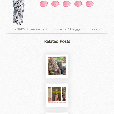
9:39 PM
/
ienaeliena
/
0 comments
/
blogger food review
Related Posts