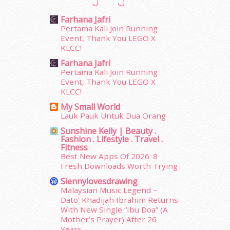
November 2015
(26)
October 2015
(32)
Farhana Jafri
September 2015
(29)
Pertama Kali Join Running
August 2015
(23)
Event, Thank You LEGO X
KLCC!
July 2015
(14)
June 2015
(46)
Farhana Jafri
May 2015
(30)
Pertama Kali Join Running
Event, Thank You LEGO X
April 2015
(39)
KLCC!
March 2015
(56)
My Small World
February 2015
(49)
Lauk Pauk Untuk Dua Orang
January 2015
(35)
Sunshine Kelly | Beauty .
December 2014
(23)
Fashion . Lifestyle . Travel .
November 2014
(26)
Fitness
October 2014
(18)
Best New Apps Of 2026: 8
Fresh Downloads Worth Trying
September 2014
(56)
August 2014
(22)
Siennylovesdrawing
July 2014
(19)
Malaysian Music Legend ~
Dato’ Khadijah Ibrahim Returns
June 2014
(19)
With New Single “Ibu Doa” (A
May 2014
(3)
Mother’s Prayer) After 26
January 2014
(2)
Years