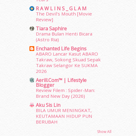
December 2013
(15)
R A W L I N S _ G L A M
November 2013
(1)
The Devil's Mouth [Movie
July 2012
(6)
Review]
June 2012
(31)
Tiara Saphire
May 2012
(87)
Drama Bulan Henti Bicara
April 2012
(155)
(Astro Ria)
March 2012
(104)
Enchanted Life Begins
February 2012
(10)
ABARO Lancar Kasut ABARO
Takraw, Sokong Skuad Sepak
January 2012
(10)
Takraw Selangor Ke SUKMA
December 2011
(16)
2026
November 2011
(18)
Aerill.com™ | Lifestyle
October 2011
(5)
Blogger
September 2011
(7)
Review Filem : Spider-Man:
August 2011
(11)
Brand New Day (2026)
June 2011
(9)
Aku Sis Lin
May 2011
(6)
BILA UMUR MENINGKAT,
April 2011
(7)
KEUTAMAAN HIDUP PUN
BERUBAH
March 2011
(9)
February 2011
(5)
Show All